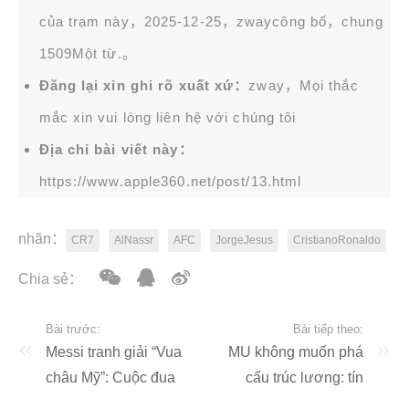
của trạm này，2025-12-25，
zway
công bố，chung
1509Một từ.。
Đăng lại xin ghi rõ xuất xứ：
zway，Mọi thắc
mắc xin vui lòng liên hệ với chúng tôi
Địa chỉ bài viết này：
https://www.apple360.net/post/13.html
nhãn：
CR7
AlNassr
AFC
JorgeJesus
CristianoRonaldo
Chia sẻ：
Bài trước:
Bài tiếp theo:
​Messi tranh giải “Vua
MU không muốn phá
châu Mỹ”: Cuộc đua
cấu trúc lương: tín
danh hiệu, di sản và vị
hiệu chấm dứt các