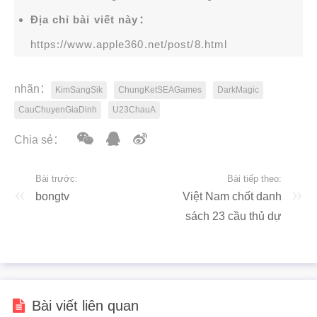
Địa chỉ bài viết này：
https://www.apple360.net/post/8.html
nhãn：
KimSangSik
ChungKetSEAGames
DarkMagic
CauChuyenGiaDinh
U23ChauA
Chia sẻ：
Bài trước:
Bài tiếp theo:
bongtv
Việt Nam chốt danh
sách 23 cầu thủ dự
VCK U23 châu Á
2026
Bài viết liên quan