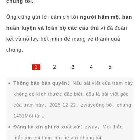
chúng tôi.”
Ông cũng gửi lời cảm ơn tới
người hâm mộ, ban
huấn luyện và toàn bộ các cầu thủ
vì đã đoàn
kết và nỗ lực hết mình để mang về thành quả
chung.
1
2
3
4
5
Thông báo bản quyền：
Nếu bài viết của trạm này
không có kích thước đặc biệt, đều là bài viết gốc
của trạm này，2025-12-22，
zway
công bố，chung
1431Một từ.。
Đăng lại xin ghi rõ xuất xứ：
zway，Mọi thắc
mắc xin vui lòng liên hệ với chúng tôi