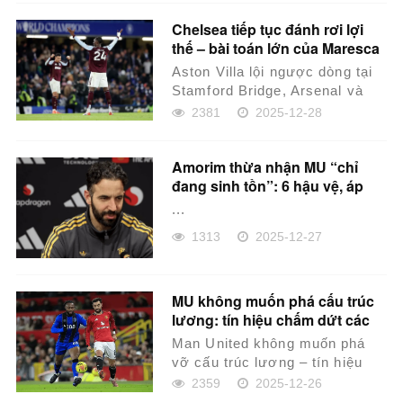
Chelsea tiếp tục đánh rơi lợi
thế – bài toán lớn của Maresca
Aston Villa lội ngược dòng tại
Stamford Bridge, Arsenal và
Man City tiếp tục bám đuổi
2381
2025-12-28
ngôi đầu...
Amorim thừa nhận MU “chỉ
đang sinh tồn”: 6 hậu vệ, áp
lực nghẹt thở và chiến thắng
...
bằng bản lĩnh
1313
2025-12-27
MU không muốn phá cấu trúc
lương: tín hiệu chấm dứt các
hợp đồng kiểu Sancho
Man United không muốn phá
vỡ cấu trúc lương – tín hiệu
cho thấy CLB sẽ không còn
2359
2025-12-26
“vung tay” ký nhữn...