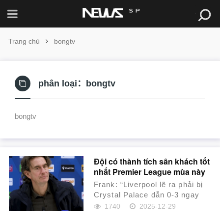
Trang chủ
bongtv
phân loại：
bongtv
bongtv
Đội có thành tích sân khách tốt
nhất Premier League mùa này
Frank: “Liverpool lẽ ra phải bị
Crystal Palace dẫn 0-3 ngay
trong hiệp một, vì thế họ thực
1740
2025-12-29
sự rất k...