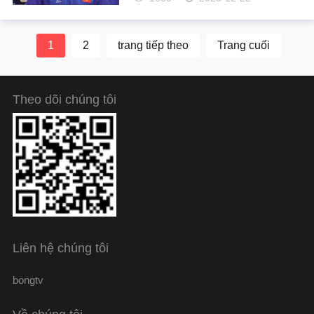
trưởng...
1
2
trang tiếp theo
Trang cuối
Theo dõi chúng tôi
Liên hệ chúng tôi
bongtv