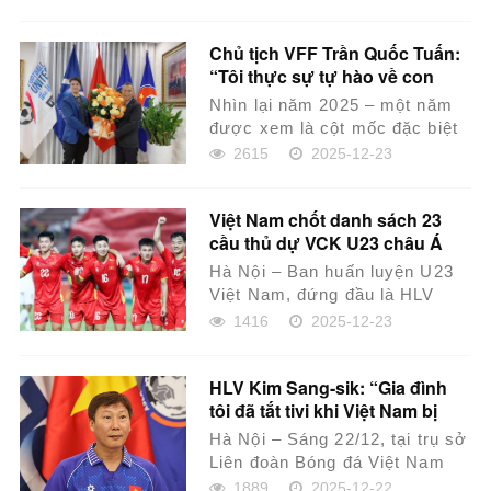
kịch tính nhất...
Chủ tịch VFF Trần Quốc Tuấn:
“Tôi thực sự tự hào về con
đường bóng đá Việt Nam đang
Nhìn lại năm 2025 – một năm
đi”
được xem là cột mốc đặc biệt
của bóng đá Việt Nam – Chủ
2615
2025-12-23
tịch Liên đoàn...
Việt Nam chốt danh sách 23
cầu thủ dự VCK U23 châu Á
2026
Hà Nội – Ban huấn luyện U23
Việt Nam, đứng đầu là HLV
Kim Sang-sik, đã hoàn thiện
1416
2025-12-23
danh sách 23 cầu...
HLV Kim Sang-sik: “Gia đình
tôi đã tắt tivi khi Việt Nam bị
dẫn 0-2”
Hà Nội – Sáng 22/12, tại trụ sở
Liên đoàn Bóng đá Việt Nam
(VFF) ở Mỹ Đình, HLV
1889
2025-12-22