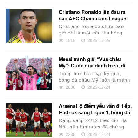
Cristiano Ronaldo lần đầu ra
sân AFC Champions League
Two
Cristiano Ronaldo chưa bao
giờ chỉ là một cầu thủ bóng
đá....
1815
2025-12-25
​Messi tranh giải “Vua châu
Mỹ”: Cuộc đua danh hiệu, di
sản và vị thế tối thượng của
Trong hơn hai thập kỷ qua,
một huyền thoại
bóng đá châu Mỹ luôn là mảnh
đất sản sinh ra những thiên tài
2088
2025-12-24
kiệt xuất,...
Arsenal lộ điểm yếu vẫn đi tiếp,
Endrick sang Ligue 1, bóng đá
châu Âu dậy sóng
Rạng sáng 24/12 theo giờ Hà
Nội, sân Emirates đã chứng
kiến một trong những trận đấu
2238
2025-12-24