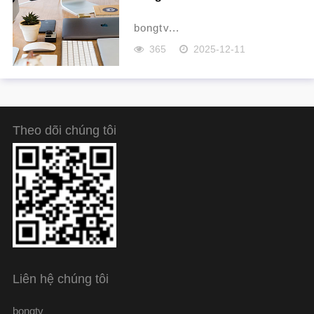
bongtv...
365
2025-12-11
Theo dõi chúng tôi
Liên hệ chúng tôi
bongtv