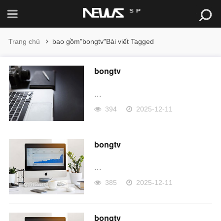
Trang chủ
bao gồm"bongtv"Bài viết Tagged
bongtv
...
394
2025-12-11
bongtv
...
385
2025-12-11
bongtv