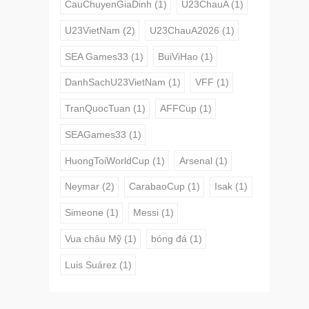
CauChuyenGiaDinh
(1)
U23ChauA
(1)
U23VietNam
(2)
U23ChauA2026
(1)
SEA Games33
(1)
BuiViHao
(1)
DanhSachU23VietNam
(1)
VFF
(1)
TranQuocTuan
(1)
AFFCup
(1)
SEAGames33
(1)
HuongToiWorldCup
(1)
Arsenal
(1)
Neymar
(2)
CarabaoCup
(1)
Isak
(1)
Simeone
(1)
Messi
(1)
Vua châu Mỹ
(1)
bóng đá
(1)
Luis Suárez
(1)