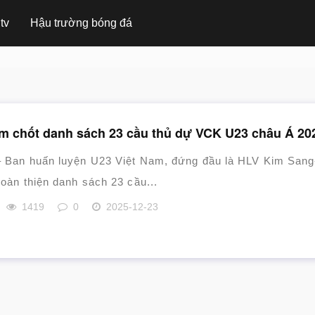
tv
Hậu trường bóng đá
am chốt danh sách 23 cầu thủ dự VCK U23 châu Á 20
– Ban huấn luyện U23 Việt Nam, đứng đầu là HLV Kim Sang
hoàn thiện danh sách 23 cầu...
1419
0
2025-12-23