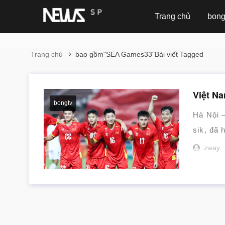
Trang chủ
bong
Trang chủ
bao gồm"SEA Games33"Bài viết Tagged
Việt N
bongtv
Hà Nội 
sik, đã 
zway