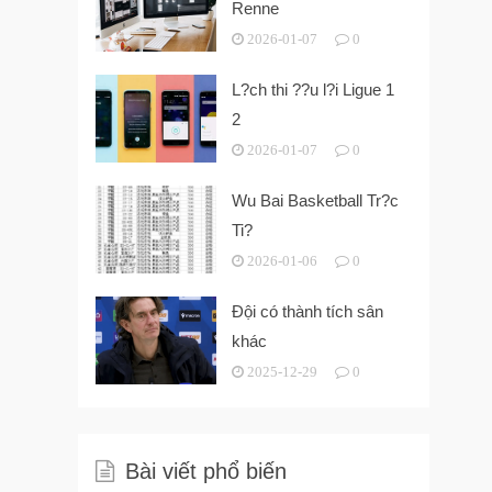
Renne
2026-01-07
0
L?ch thi ??u l?i Ligue 1
2
2026-01-07
0
Wu Bai Basketball Tr?c
Ti?
2026-01-06
0
Đội có thành tích sân
khác
2025-12-29
0
Bài viết phổ biến