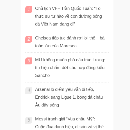
Chủ tịch VFF Trần Quốc Tuấn: “Tôi
1
thực sự tự hào về con đường bóng
đá Việt Nam đang đi”
Chelsea tiếp tục đánh rơi lợi thế – bài
2
toán lớn của Maresca
MU không muốn phá cấu trúc lương:
3
tín hiệu chấm dứt các hợp đồng kiểu
Sancho
Arsenal lộ điểm yếu vẫn đi tiếp,
4
Endrick sang Ligue 1, bóng đá châu
Âu dậy sóng
​Messi tranh giải “Vua châu Mỹ”:
5
Cuộc đua danh hiệu, di sản và vị thế