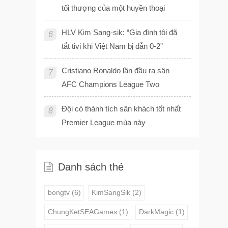
tối thượng của một huyền thoại
HLV Kim Sang-sik: “Gia đình tôi đã
6
tắt tivi khi Việt Nam bị dẫn 0-2”
Cristiano Ronaldo lần đầu ra sân
7
AFC Champions League Two
Đội có thành tích sân khách tốt nhất
8
Premier League mùa này
Danh sách thẻ
bongtv
(6)
KimSangSik
(2)
ChungKetSEAGames
(1)
DarkMagic
(1)